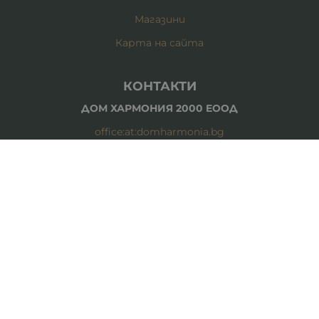
Магазини
Карта на сайта
КОНТАКТИ
ДОМ ХАРМОНИЯ 2000 EООД
office:at:domharmonia.bg
0887 878 378 - магазин Цар Борис III 93-95
0877 377 686 - магазин Витоша 99
0884 084 726 - магазин Пиротска 29
МЕТОДИ НА ПЛАЩАНЕ