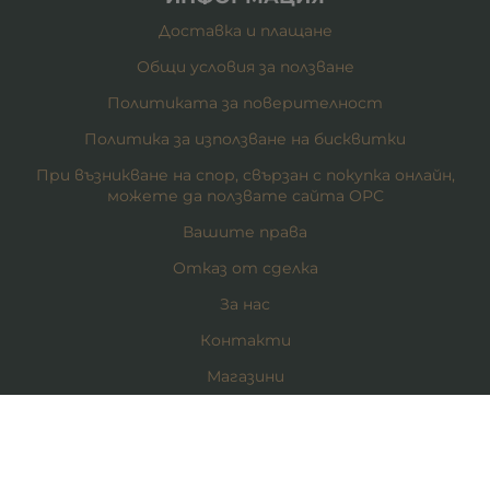
Доставка и плащане
Общи условия за ползване
Политиката за поверителност
Политика за използване на бисквитки
При възникване на спор, свързан с покупка онлайн,
можете да ползвате сайта ОРС
Вашите права
Отказ от сделка
За нас
Контакти
Магазини
Карта на сайта
КОНТАКТИ