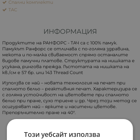
Спални комплекти
ТАС
ИНФОРМАЦИЯ
Продуктите на РАНФОРС - ТАЧ са с 100% памук.
Памукът Ранфорс се отличава с по-голяма здравина,
мекота и по-малка свиваемост спрямо останалите
видове памучни платове. Структурата на нишката е
усукана, рингова прежда. Гъстотата на нишката на
кв./см е 57 бр. или 143 Thread Count
Използва се най – новата технология на печат при
спалното бельо – реактивния печат. Характеризира се
с голяма устойчивост на цветовете при спалното
бельо при пране, сухо триене и др. Чрез този метод се
осигуряват най – ярките и наситени цветове.
Препоръчително пране на 40°.
Този уебсайт използва
ХАРАКТЕРИСТИКИ