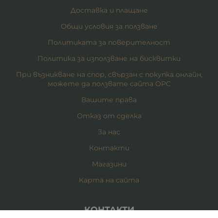
Доставка и плащане
Общи условия за ползване
Политиката за поверителност
Политика за използване на бисквитки
При възникване на спор, свързан с покупка онлайн,
можете да ползвате сайта ОРС
Вашите права
Отказ от сделка
За нас
Контакти
Магазини
Карта на сайта
КОНТАКТИ