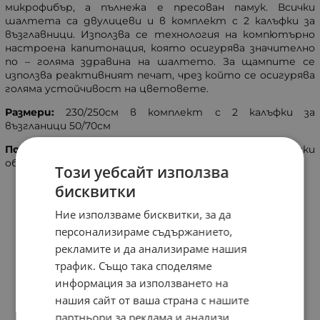
микрофибър, а пълнежа е пресован памук. Всички
шалтета са двулицеви и в комплект с 2 калъфки за
възглавници. Използва се технология на компютърно
настроена капитoнация, която осигурява значително
по – голяма здравина на шалтето. За щампите се
използва реактивният печат, чрез който се осигурява
голяма устойчивост на цветовете.
Размери
:
230/250см в комплект с 2 калъфки за
възгланици 50/70см
Поддръжка:
Препоръчително пране при 30°С и ниски
обороти на центруфугиране
.
Този уебсайт използва
бисквитки
Ние използваме бисквитки, за да
персонализираме съдържанието,
рекламите и да анализираме нашия
трафик. Също така споделяме
информация за използването на
нашия сайт от ваша страна с нашите
партньори за реклама и анализи,