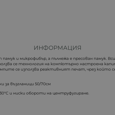
ИНФОРМАЦИЯ
т памук
и микрофибър, а пълнежа е пресован памук. В
Използва се технология на компютърно настроена кап
ампите се използва реактивният печат, чрез който с
ки за възгланици 50/70см
30°С и ниски обороти на центруфугиране
.