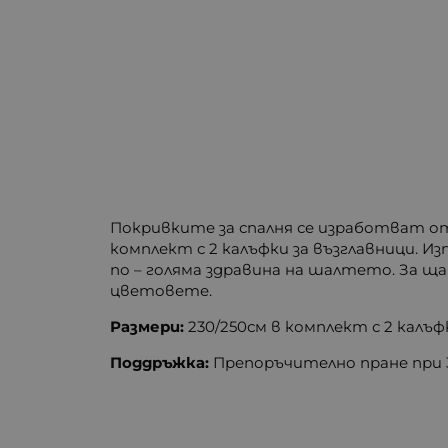
Покривките за спалня се изработват о
комплект с 2 калъфки за възглавници. 
по – голяма здравина на шалтето. За щ
цветовете.
Размери
:
230/250см в комплект с 2 калъф
Поддръжка:
Препоръчително пране при 