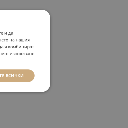
е и да
нето на нашия
 да я комбинират
ашето използване
ТЕ ВСИЧКИ