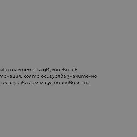
сички шалтета са двулицеви и в
итoнация, която осигурява значително
е осигурява голяма устойчивост на