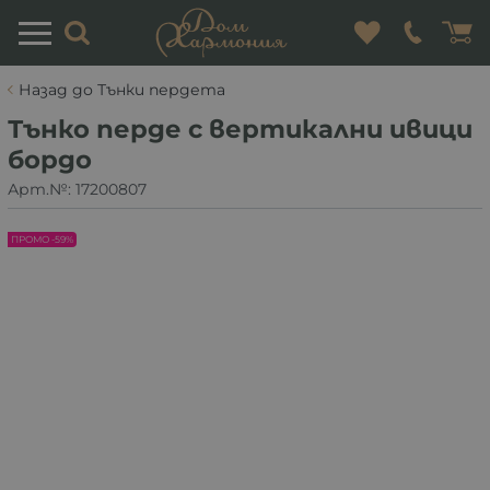
Назад до Тънки пердета
Тънко перде с вертикални ивици
бордо
Арт.№:
17200807
ПРОМО -59%