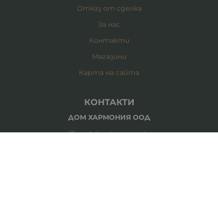
Отказ от сделка
За нас
Контакти
Магазини
Карта на сайта
КОНТАКТИ
ДОМ ХАРМОНИЯ ООД
office:at:domharmonia.bg
0887 878 378 - магазин Цар Борис III 93-95
0877 377 686 - магазин Витоша 99
0884 084 726 - магазин Пиротска 29
0884 084 725 - магазин Христо Ботев 64
0888 135 902 - магазин Спално бельо Стефан Стамболов