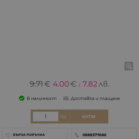
9.71
€
4.00
€
7.82
лв.
/
В наличност
Доставка и плащане
бр.
КУПИ
0888377686
БЪРЗА ПОРЪЧКА