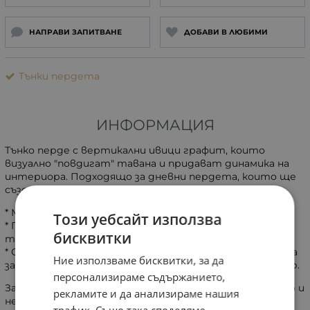
НАПРАВИ ЗАПИТВАНЕ
ДОБАВИ В ЛЮБИМИ
Тънки пердета
ИНФОРМАЦИЯ
Тънко перде с вертикални ивици графит, които
визуално "повдигат" тавана и придават динамика на
интериора. Подходящо за дневни пердета, които ще
създадът светла и уютна атмосфера.
* Материал: Висококачествен 100% полиестер
Този уебсайт използва
* Грижа: Пране в пералня на програма за деликатни
бисквитки
тъкани до 30°C.
* Спецификации: Платът е с ширина 2,90 м (използвана
Ние използваме бисквитки, за да
за височина). Посочената цена е за един линеен метър.
персонализираме съдържанието,
Забележка: Услугата по ушиване се предлага отделно и
рекламите и да анализираме нашия
не е включена в посочената цена.
трафик. Също така споделяме