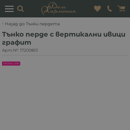
Назад до Тънки пердета
Тънко перде с вертикални ивици
графит
Арт.№:
17200801
ПРОМО -59%